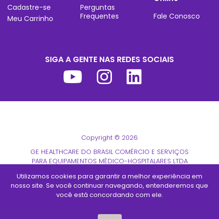
Cadastre-se
Perguntas
Frequentes
Fale Conosco
Meu Carrinho
SIGA A GENTE NAS REDES SOCIAIS
Copyright © 2026
GE HEALTHCARE DO BRASIL COMÉRCIO E SERVIÇOS
PARA EQUIPAMENTOS MÉDICO-HOSPITALARES LTDA
CNPJ 00.029.372/0001-40
Utilizamos cookies para garantir a melhor experiência em
nosso site. Se você continuar navegando, entenderemos que
Todos os direitos reservados
você está concordando com ele.
Desenvolvido por
TUTOR