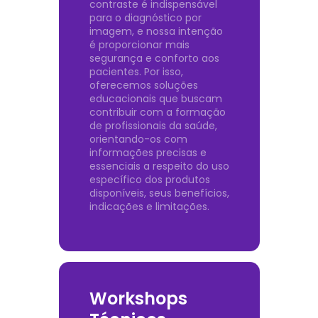
contraste é indispensável
para o diagnóstico por
imagem, e nossa intenção
é proporcionar mais
segurança e conforto aos
pacientes. Por isso,
oferecemos soluções
educacionais que buscam
contribuir com a formação
de profissionais da saúde,
orientando-os com
informações precisas e
essenciais a respeito do uso
específico dos produtos
disponíveis, seus benefícios,
indicações e limitações.
Workshops