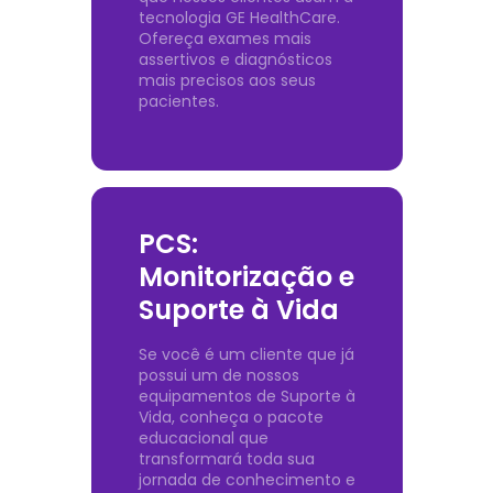
tecnologia GE HealthCare.
Ofereça exames mais
assertivos e diagnósticos
mais precisos aos seus
pacientes.
PCS:
Monitorização e
Suporte à Vida
Se você é um cliente que já
possui um de nossos
equipamentos de Suporte à
Vida, conheça o pacote
educacional que
transformará toda sua
jornada de conhecimento e