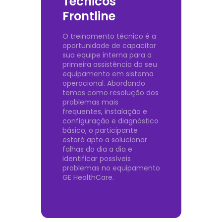
Técnicos
Frontline
O treinamento técnico é a
oportunidade de capacitar
sua equipe interna para a
primeira assistência do seu
equipamento em sistema
operacional. Abordando
temas como resolução dos
problemas mais
frequentes, instalação e
configuração e diagnóstico
básico, o participante
estará apto a solucionar
falhas do dia a dia e
identificar possíveis
problemas no equipamento
GE HealthCare.