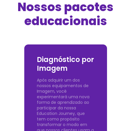
Nossos pacotes
educacionais
Diagnóstico por
Imagem
Após adquirir um dos
nossos equipamentos de
Imagem, você
experimentará uma nova
forma de aprendizado ao
participar da nossa
Education Journey, que
tem como propósito
transformar o modo em
que nossos clientes usam a