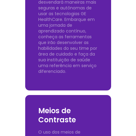
desvendará maneiras mais
seguras e autônomas de
usar as tecnologias GE
HealthCare. Embarque em
uma jornada de
aprendizado contínuo,
conheça as ferramentas
que irão desenvolver as
habilidades do seu time por
área de cuidado e faça da
sua instituição de saúde
uma referência em serviço
diferenciado.
Meios de
Contraste
O uso dos meios de