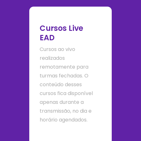
Cursos Live
EAD
Cursos ao vivo
realizados
remotamente para
turmas fechadas. O
conteúdo desses
cursos fica disponível
apenas durante a
transmissão, no dia e
horário agendados.