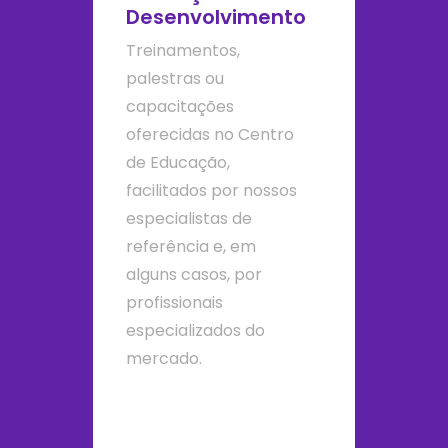
Desenvolvimento
Treinamentos,
palestras ou
capacitações
oferecidas no Centro
de Educação,
facilitados por nossos
especialistas de
referência e, em
alguns casos, por
profissionais
especializados do
mercado.