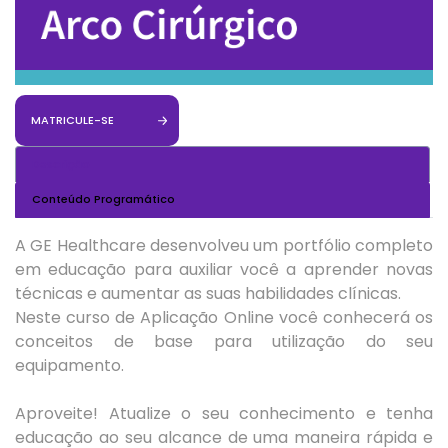
MATRICULE-SE
Descrição
Conteúdo Programático
A GE Healthcare desenvolveu um portfólio completo
em educação para auxiliar você a aprender novas
técnicas e aumentar as suas habilidades clínicas.
Neste curso de Aplicação Online você conhecerá os
conceitos de base para utilização do seu
equipamento.
Aproveite! Atualize o seu conhecimento e tenha
educação ao seu alcance de uma maneira rápida e