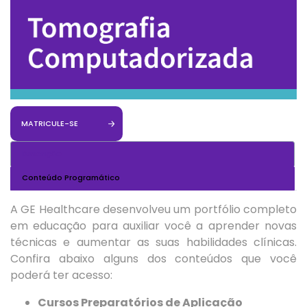
MATRICULE-SE
Descrição
Conteúdo Programático
A GE Healthcare desenvolveu um portfólio completo
em educação para auxiliar você a aprender novas
técnicas e aumentar as suas habilidades clínicas.
Confira abaixo alguns dos conteúdos que você
poderá ter acesso:
Cursos Preparatórios de Aplicação